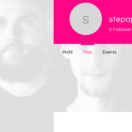
stepa
stepap
0
Follower
Profil
Files
Events