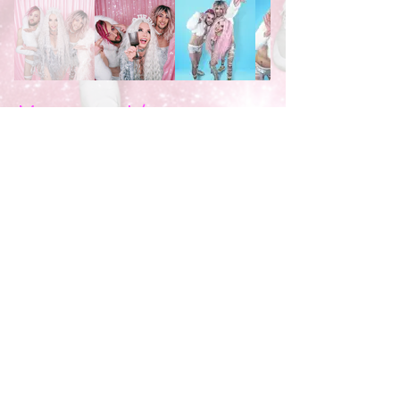
Management
/
Presseanfragen
David Stremepl
e-mail:
ds@coretex.de
Booking
Nico Behr
e-mail:
nb@kingstar-music.com
MandelKokainSchnaps GbR
Wenke Zastrau & Benedikt Scholz