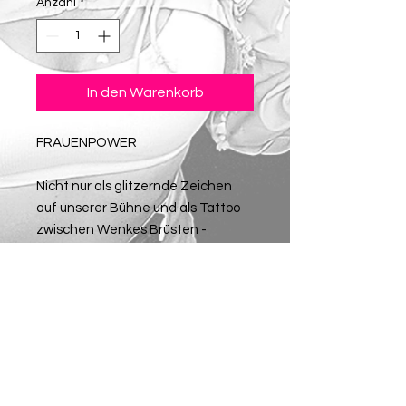
Anzahl
*
In den Warenkorb
FRAUENPOWER
Nicht nur als glitzernde Zeichen
auf unserer Bühne und als Tattoo
zwischen Wenkes Brüsten -
Nein... jetzt auch auf nem Shirt.
Geht raus und zeigt der Welt, wie
stark wir sind ihr Mäuse... <3
Viel Spaß mit eurem neuen
Lieblings-Shirt - Ihr werdet
fantastisch darin aussehen. <3