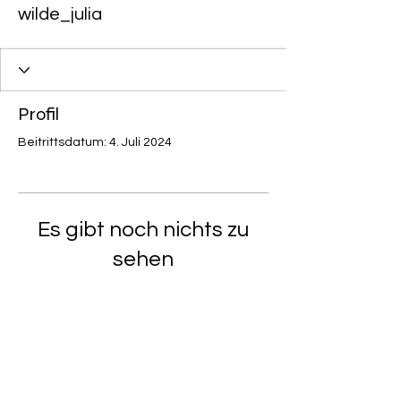
wilde_julia
Profil
Beitrittsdatum: 4. Juli 2024
Es gibt noch nichts zu
sehen
Wenn dieses Mitglied Infos über sich
selbst hinzufügt, erscheinen diese
hier.